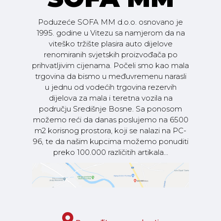
Poduzeće SOFA MM d.o.o. osnovano je
1995. godine u Vitezu sa namjerom da na
viteško tržište plasira auto dijelove
renomiranih svjetskih proizvođača po
prihvatljivim cijenama. Počeli smo kao mala
trgovina da bismo u međuvremenu narasli
u jednu od vodećih trgovina rezervih
dijelova za mala i teretna vozila na
području Središnje Bosne. Sa ponosom
možemo reći da danas poslujemo na 6500
m2 korisnog prostora, koji se nalazi na PC-
96, te da našim kupcima možemo ponuditi
preko 100.000 različitih artikala...